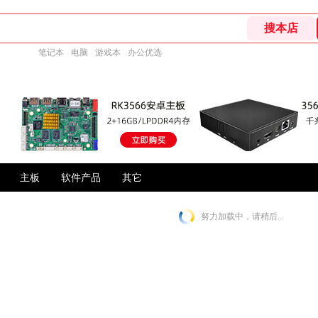
笔记本
电脑
游戏本
办公优选
主板
软件产品
其它
努力加载中，请稍后...